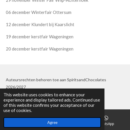
29 november Winter Fair Wilp-Achterhoek
06 december Winterfair Ottersum
12 december Klundert bij Kaarslicht
19 december kerstfair Wageningen
20 december kerstfair Wageningen
Auteursrechten behoren toe aan SpiritsandChocolates
2026/2027
This website uses cookies to enhance your
experience and display tailored ads. Continued use
of this website confirms your acceptance of our
use of cookies.
Agree
Email
Phone
WhatsApp