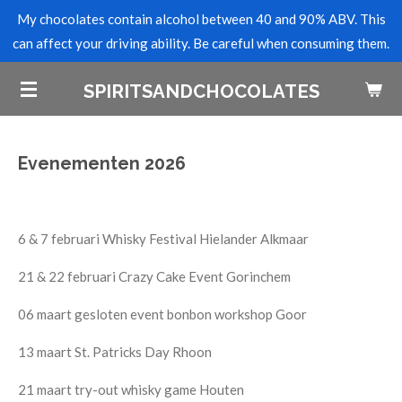
My chocolates contain alcohol between 40 and 90% ABV. This
Skip
can affect your driving ability. Be careful when consuming them.
to
main
SPIRITSANDCHOCOLATES
content
Evenementen 2026
6 & 7 februari Whisky Festival Hielander Alkmaar
21 & 22 februari Crazy Cake Event Gorinchem
06 maart gesloten event bonbon workshop Goor
13 maart St. Patricks Day Rhoon
21 maart try-out whisky game Houten